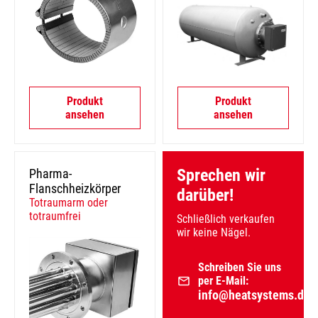
Produkt
Produkt
ansehen
ansehen
Sprechen wir
Pharma-
Flanschheizkörper
darüber!
Totraumarm oder
totraumfrei
Schließlich verkaufen
wir keine Nägel.
Schreiben Sie uns
per E-Mail:
info@heatsystems.de